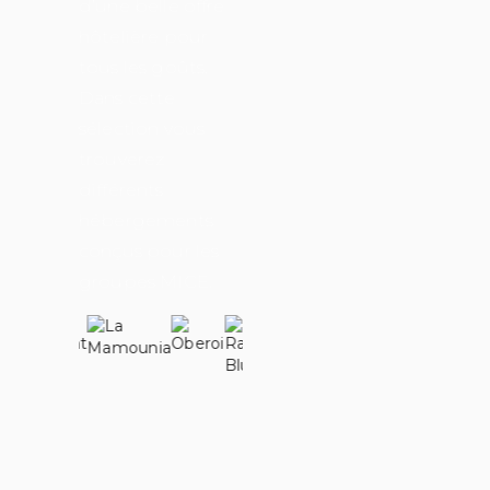
d’une belle offre
hôtelière pour
tous les goûts.
Dans cette
sélection vous
trouverez
différents
hébergements
conçus pour les
groupes MICE.