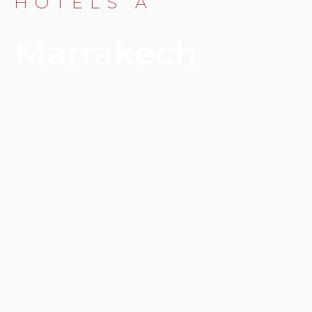
HÔTELS À
Marrakech