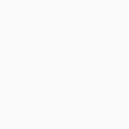
variée et riche en saveurs
puisqu'elle présente des
influences berbères,
arabes et françaises, nous
invitons donc les
voyageurs à goûter la
cuisine marocaine dans
l'un des plus beaux et
authentiques restaurants
du pays.