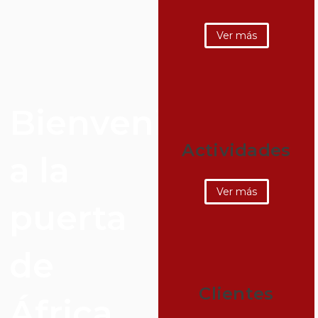
Ver más
Bienvenidos
Actividades
a la
Ver más
puerta
de
Clientes
África