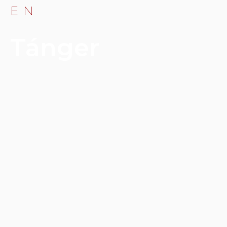
EN
Tánger